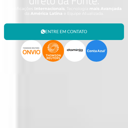
direto da Fonte.
Qualificações
Internacionais
, Tecnologia
mais Avançada
da
América Latina
e Equipe Atualizada.
ENTRE EM CONTATO