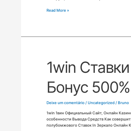
Read More »
1win
1win Ставки
Ставки
На
Спорт
Бонус 500%
а
Онлайн
Казино
Deixe um comentário
/
Uncategorized
/
Bruno
Бонус
500%
1win 1вин Официальный Сайт, Онлайн Казин
особенности Вывода Средств Как совершить
полубомжового Ставок In Зеркало Онлайн Ка