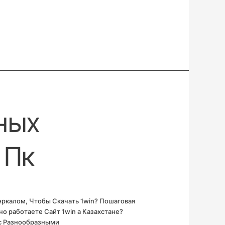
ных
 Пк
еркалом, Чтобы Скачать 1win? Пошаговая
о работаете Сайт 1win а Казахстане?
 с Разнообразными