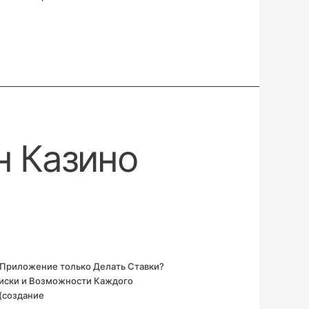
н Казино
 Приложение только Делать Ставки?
иски ͏и Возможно͏сти Каждого
 (создание