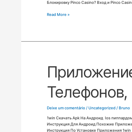
Блокировку Pinco Casino? Вход и Pinco Casi
Read More »
Приложение
Приложение
1win
Для
Мобильных
Телефонов,
Телефонов,
Планшетов
только
Deixe um comentário
/
Uncategorized
/
Bruno
Пк
1win Скачать Apk На Андроид ️ Ios пиппар
Инструкция Для Андроид Похожие Приложени
Инструкция По Установке Приложения 1win 