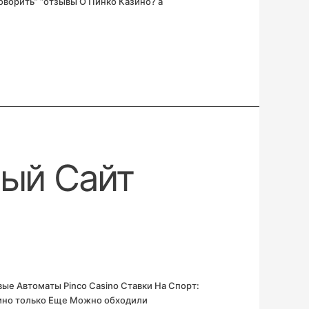
ворить” “отзывы О Пинко Казино? а
ный Сайт
ые Автоматы Pinco Casino Ставки На Спорт:
ино только Еще Можно обходили