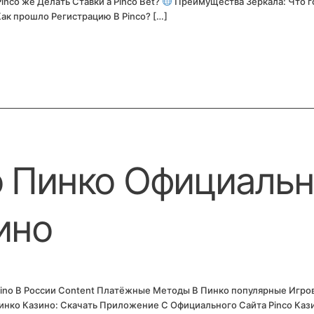
inco же Делать Ставки а Pinco Bet?
Преимущества Зеркала: Что го
ак прошло Регистрацию В Pinco? […]
no Пинко Официаль
ино
ino В России Content Платёжные Методы В Пинко популярные Игров
нко Казино: Скачать Приложение С Официального Сайта Pinco Каз