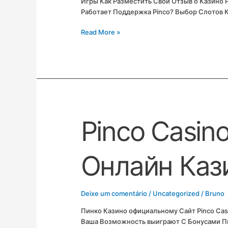
Игры Как Разместить Свой Отзыв о Казино P
Работает Поддержка Pinco? Выбор Слотов К
Read More »
Pinco
Pinco Casi
Casino
Пинко
Официальный
Онлайн Каз
Сайт
Онлайн
Казино
Deixe um comentário
/
Uncategorized
/
Bruno
Пинко Казино официальному Сайт Pinco Cas
Ваша Возможность выиграют С Бонусами Пи