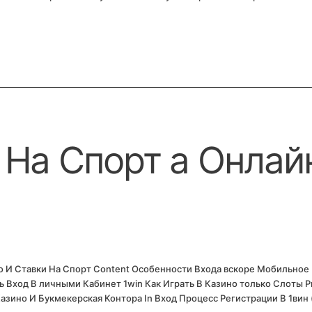
 На Спорт а Онлай
о И Ставки На Спорт Content Особенности Входа вскоре Мобильное
 Вход В личными Кабинет 1win Как Играть В Казино только Слоты Р
зино И Букмекерская Контора In Вход Пр͏оцесс͏ Регистрации В 1в͏ин