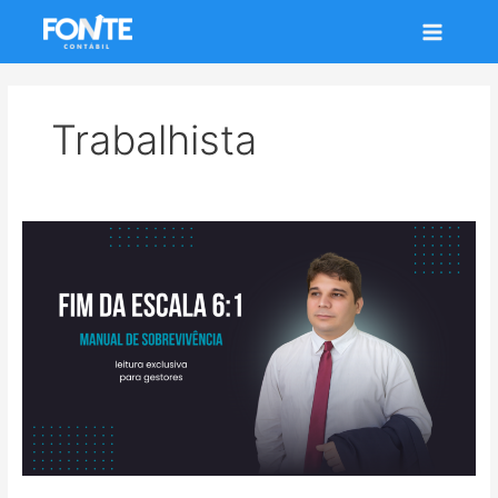
Ir
Main
para
Menu
o
conteúdo
Trabalhista
FIM
DA
ESCALA
6:1
–
MANUAL
DE
SOBREVIVÊNCIA